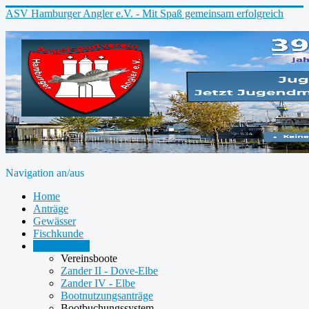
ASV Hamburger Angler e.V. - Mit Spaß gemeinsam erfolgreich
Navigation an/aus
Home
Anträge
Gewässer
Fischkunde
Vereinsboote
Vereinsboote
Zander II - Dove-Elbe
Zander IV - Elbe
Bootnutzungsanträge
Bootbuchungssystem