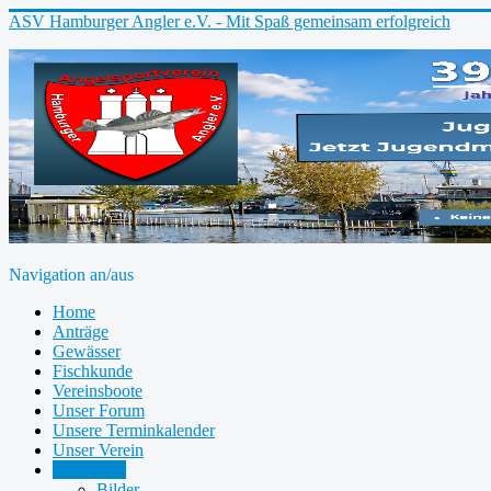
ASV Hamburger Angler e.V. - Mit Spaß gemeinsam erfolgreich
Navigation an/aus
Home
Anträge
Gewässer
Fischkunde
Vereinsboote
Unser Forum
Unsere Terminkalender
Unser Verein
Mediathek
Bilder