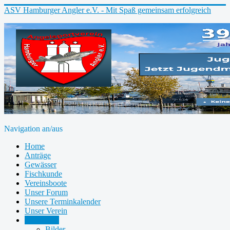
ASV Hamburger Angler e.V. - Mit Spaß gemeinsam erfolgreich
Navigation an/aus
Home
Anträge
Gewässer
Fischkunde
Vereinsboote
Unser Forum
Unsere Terminkalender
Unser Verein
Mediathek
Bilder