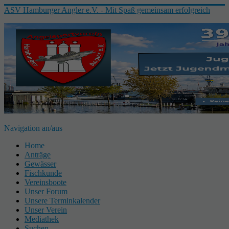
ASV Hamburger Angler e.V. - Mit Spaß gemeinsam erfolgreich
Navigation an/aus
Home
Anträge
Gewässer
Fischkunde
Vereinsboote
Unser Forum
Unsere Terminkalender
Unser Verein
Mediathek
Suchen