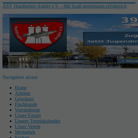
ASV Hamburger Angler e.V. - Mit Spaß gemeinsam erfolgreich
Navigation an/aus
Home
Anträge
Gewässer
Fischkunde
Vereinsboote
Unser Forum
Unsere Terminkalender
Unser Verein
Mediathek
Suchen