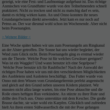
gezeigt, wie eine Fest- und Laufmontage aufgebaut ist. Das richtige
Anmischen von Grundfutter wurde von den Teilnehmenden schnell
praktiziert. Nicht zu trocken und nicht zu matschig darf es sein,
damit es richtig wirken kann. An und Onno konnten ihr neues
Grundangelwissen direkt anwenden. Jetzt kam es nur noch auf
Petrus an. Der war diesmal wohl schon im Wochenende. Aber nicht
beim Posenanglen.
> Weitere Bilder <
Eine Woche später haben wir uns zum Posenangeln am Ringkanal
an der Alster getroffen. Die Sonne hat uns wieder begleitet, der
Wind zum Glück nicht. Beim Posenangeln ging es erstmal wieder
um die Theorie. Welche Pose ist für welches Gewässer geeignet?
Was ist ein Waggler? Und wann benutze ich eine Segelpose?
Welche Pose benutze ich für Raubfische? Nach der Auswahl der
richtigen Pose haben wir uns mit den verschiedenen Möglichkeiten
des Ausbleiens und Auslotens beschäftigt. Das Futter wurde von
Onno mit dem Wissen vom Grundangeltermin perfekt angemischt
und gleich auf den Grund neben unseren Ködern platziert. Wir
mussten nicht allzu lange warten, bis eine Pose abtauchte und die
Rolle einen heftigen Run verkündete. An stürzte zu ihrer Rute und
drillte den Fisch aus. Onno unterstütze mit dem Kescher. Die große
Brasse dachte, sie wäre wohl ein Karpfen. Glücklich und zufrieden
hielt An ihren ersten Süßwasserfisch die mit der Pose gefangen