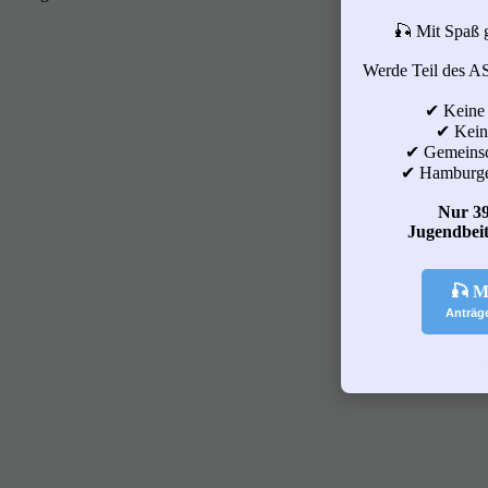
🎣 Mit Spaß 
Werde Teil des A
✔ Keine
✔ Keine
✔ Gemeinsc
✔ Hamburge
Nur 39
Jugendbeit
🎣 M
Anträg