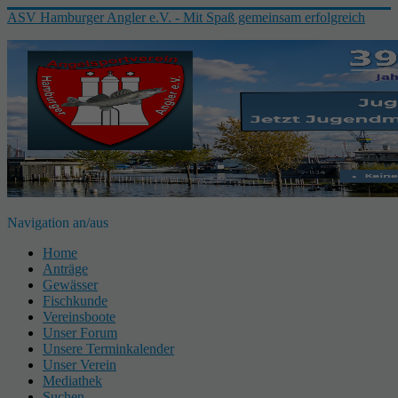
ASV Hamburger Angler e.V. - Mit Spaß gemeinsam erfolgreich
Navigation an/aus
Home
Anträge
Gewässer
Fischkunde
Vereinsboote
Unser Forum
Unsere Terminkalender
Unser Verein
Mediathek
Suchen