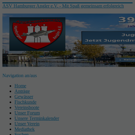
ASV Hamburger Angler e.V. - Mit Spaß gemeinsam erfolgreich
Navigation an/aus
Home
Anträge
Gewässer
Fischkunde
Vereinsboote
Unser Forum
Unsere Terminkalender
Unser Verein
Mediathek
Suchen