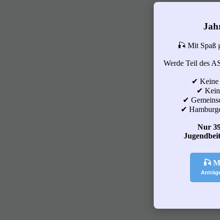
Jah
🎣 Mit Spaß 
Werde Teil des A
✔ Keine
✔ Keine
✔ Gemeinsc
✔ Hamburge
Nur 39
Jugendbeit
🎣 M
Anträg